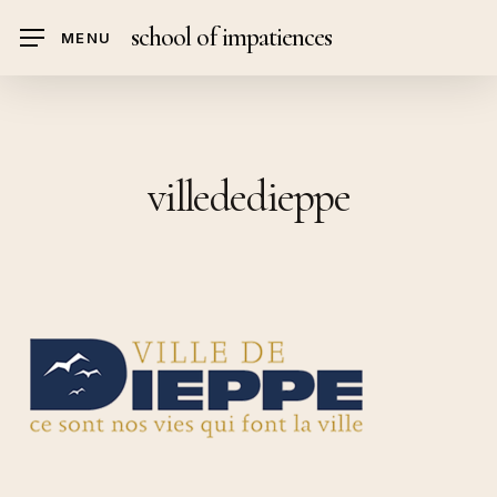
Skip
school of impatiences
MENU
to
main
content
villededieppe