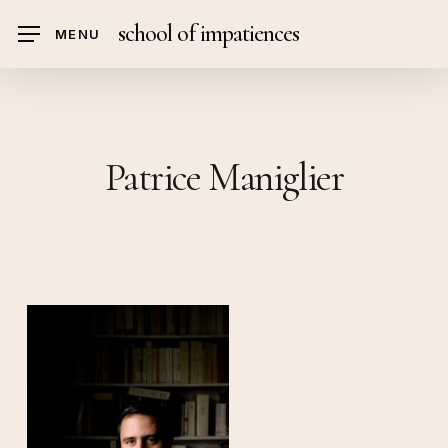
Skip
school of impatiences
MENU
to
main
content
Patrice Maniglier