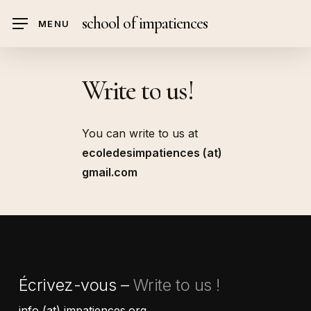
Skip
school of impatiences
MENU
to
main
content
Write
to
us!
You can write to us at
ecoledesimpatiences (at)
gmail.com
Écrivez-vous –
Write to us !
info (at) impatiences.org