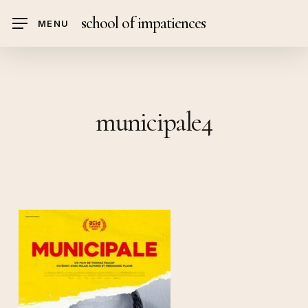
Skip
school of impatiences
MENU
to
main
content
municipale4