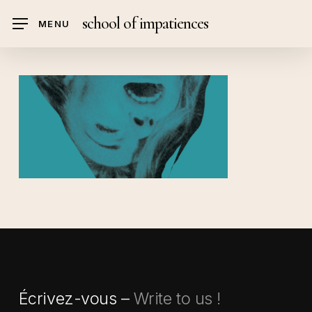
Skip
school of impatiences
MENU
to
main
content
Écrivez-vous –
Write to us !