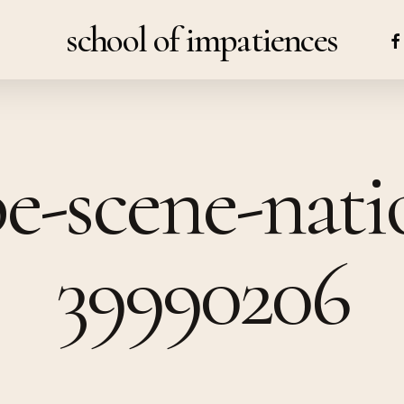
school of impatiences
FA
e-scene-nati
39990206