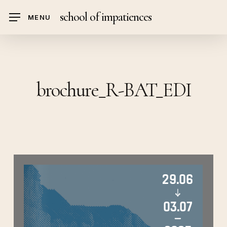
Skip
school of impatiences
MENU
to
main
content
brochure_R-BAT_EDI