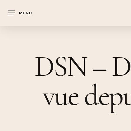
Skip
to
MENU
main
content
DSN – Di
vue depu