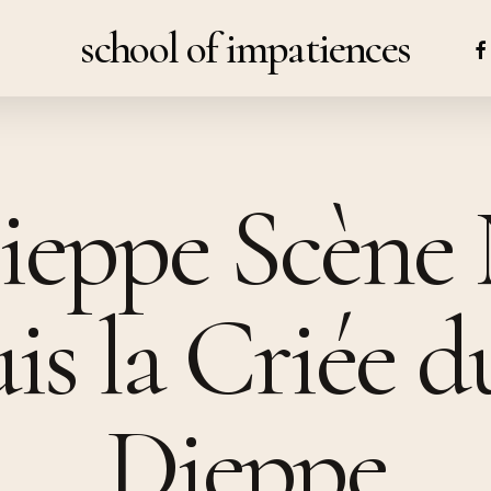
school of impatiences
FA
eppe Scène 
is la Criée d
Dieppe