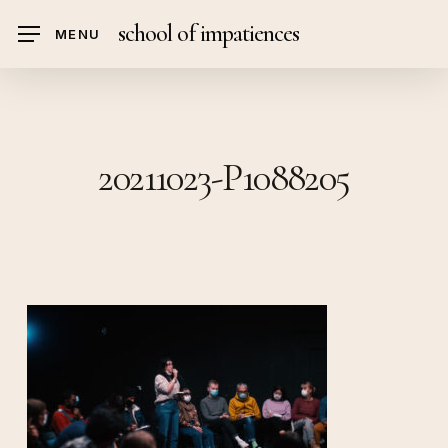
Skip
school of impatiences
MENU
to
main
content
20211023-P1088205