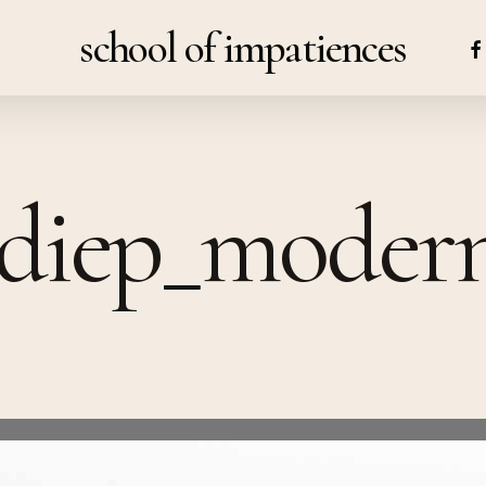
school of impatiences
FA
_diep_moder